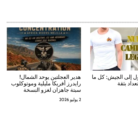
 إلى الجيش: كل ما
هدير العجلتين يوحد الشمال!
عداد بثقة
رايدرز أفريكا مليلية وموتوكلوب
سبتة جاهزان لغزو النسخة
الخامسة من «تجمع أصدقاء
2 يوليو 2026
الحسيمة»