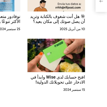
e
n
🎯 هل أنت شغوف بالكتابة وتريد
نوفادور متعد
أن يصل صوتك إلى مكان بعيد؟
الأكثر تنوعً
t
10 من أبريل 2025
25 سبتمبر 2024
r
a
d
a
s
افتح حسابك لدى Wise وابدأ في
الادخار على تحويلاتك الدولية!
15 سبتمبر 2024