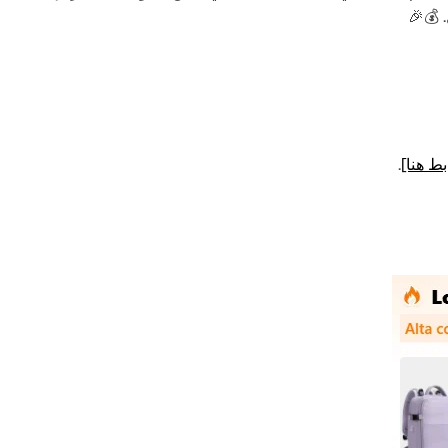
 💰🎉
بط هنا]
.