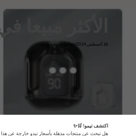
الأكثر مبيعا في
26 أغسطس 2024
افتتاحية الريف بوست
اكتشف تيمو! 🛒✨