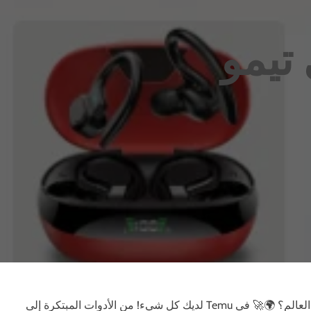
 تيمو
هل تبحث عن منتجات مذهلة بأسعار تبدو خارجة عن هذا العالم؟ 🌍🚀 في Temu لديك كل شيء! من الأدوات المبتكرة إلى