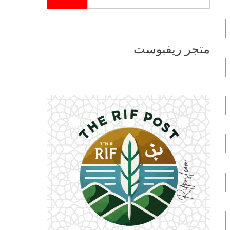
متجر ريفبوست