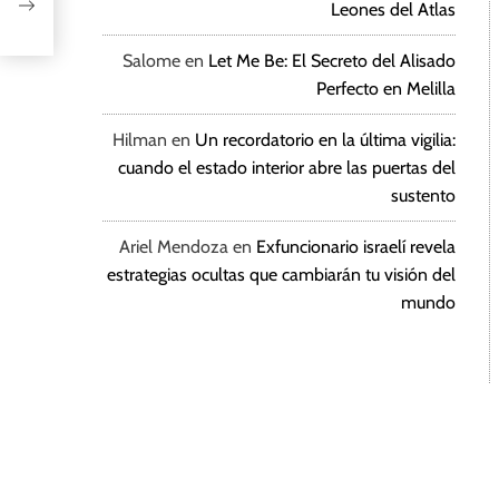
Leones del Atlas
يتحدى
Salome
en
Let Me Be: El Secreto del Alisado
Perfecto en Melilla
Hilman
en
Un recordatorio en la última vigilia:
cuando el estado interior abre las puertas del
sustento
Ariel Mendoza
en
Exfuncionario israelí revela
estrategias ocultas que cambiarán tu visión del
mundo