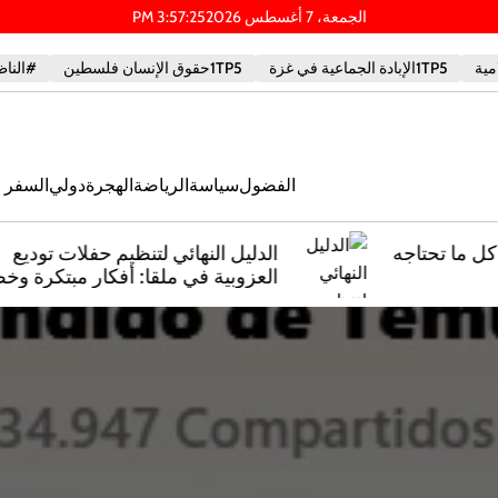
الجمعة، 7 أغسطس 2026
26
:
57
:
3
PM
1TP5الإبادة الجماعية في غزة
1TP5حقوق الإنسان فلسطين
#الناظ
الفضول
سياسة
الرياضة
الهجرة
دولي
السفر و
ه
الدليل النهائي لتنظيم حفلات توديع
العزوبية في ملقا: أفكار مبتكرة وخطط
ملحمية