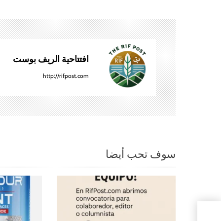
v
e
g
افتتاحية الريف بوست
a
http://rifpost.com
c
i
ó
سوف تحب أيضا
n
d
e
نة